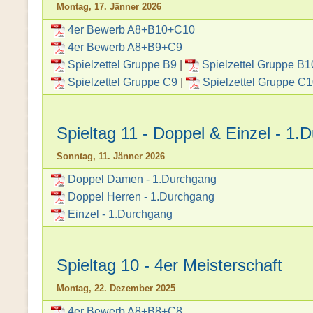
Montag, 17. Jänner 2026
4er Bewerb A8+B10+C10
4er Bewerb A8+B9+C9
Spielzettel Gruppe B9
|
Spielzettel Gruppe B1
Spielzettel Gruppe C9
|
Spielzettel Gruppe C
Spieltag 11 - Doppel & Einzel - 1.
Sonntag, 11. Jänner 2026
Doppel Damen - 1.Durchgang
Doppel Herren - 1.Durchgang
Einzel - 1.Durchgang
Spieltag 10 - 4er Meisterschaft
Montag, 22. Dezember 2025
4er Bewerb A8+B8+C8