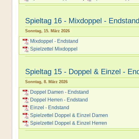
Spieltag 16 - Mixdoppel - Endstan
Sonntag, 15. März 2026
M
ixdoppel
- Endstand
Spielzettel Mixdoppel
Spieltag 15 - Doppel & Einzel - En
Sonntag, 8. März 2026
Doppel Damen - Endstand
Doppel Herren - Endstand
Einzel - Endstand
Spielzettel Doppel & Einzel Damen
Spielzettel Doppel & Einzel Herren