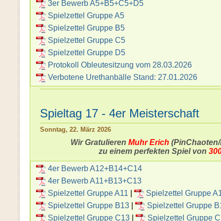
3
er Bewerb A5+B5+C5+D5
Spielzettel Gruppe A5
Spielzettel Gruppe B5
Spielzettel Gruppe C5
Spielzettel Gruppe D5
Protokoll Obleutesitzung vom 28.03.2026
Verbotene Urethanbälle Stand: 27.01.2026
Spieltag 17 - 4er Meisterschaft
Sonntag, 22. März 2026
Wir Gratulieren
Muhr Erich
(PinChaoten/
zu einem perfekten Spiel von
30
4er Bewerb A12+B14+C14
4er Bewerb A11+B13+C13
Spielzettel Gruppe A11
|
Spielzettel Gruppe A
Spielzettel Gruppe B13
|
Spielzettel Gruppe B
Spielzettel Gruppe C13
|
Spielzettel Gruppe 