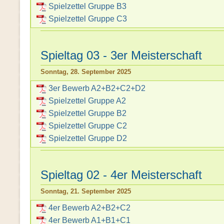
Spielzettel Gruppe B3
Spielzettel Gruppe C3
Spieltag 03 - 3er Meisterschaft
Sonntag, 28. September 2025
3
er Bewerb A2+B2+C2+D2
Spielzettel Gruppe A2
Spielzettel Gruppe B2
Spielzettel Gruppe C2
Spielzettel Gruppe D2
Spieltag 02 - 4er Meisterschaft
Sonntag, 21. September 2025
4er Bewerb A2+B2+C2
4er Bewerb A1+B1+C1