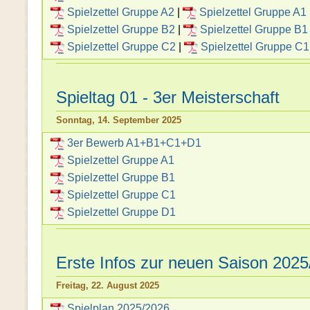
Spielzettel Gruppe A2
|
Spielzettel Gruppe A1
Spielzettel Gruppe B2
|
Spielzettel Gruppe B1
Spielzettel Gruppe C2
|
Spielzettel Gruppe C1
Spieltag 01 - 3er Meisterschaft
Sonntag, 14. September 2025
3
er Bewerb A1+B1+C1+D1
Spielzettel Gruppe A1
Spielzettel Gruppe B1
Spielzettel Gruppe C1
Spielzettel Gruppe D1
Erste Infos zur neuen Saison 202
Freitag, 22. August 2025
S
pielplan 2025/2026