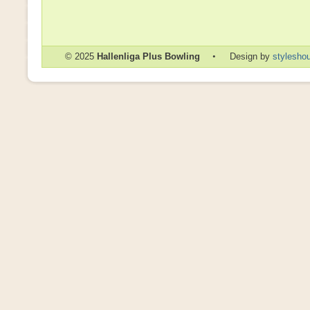
© 2025
Hallenliga Plus Bowling
•
Design by
styleshou